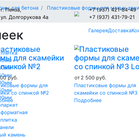
рмы для бетона
Пластиковые формы для малых арх
г. Пенза,
+7 (937) 421-84-49
ул. Долгорукова 4а
+7 (937) 431-79-21
меек
Галерея
Доставка
Ко
 плитка
50мм
00мм
50мм
500
руб.
от
2 500
руб.
00мм
тиковые формы для
Пластиковые формы для
50мм
ейки со спинкой №2
скамейки со спинкой №3
00мм
обнее
Подробнее
опаркет
оформатная
 плитка
анели
ый камень