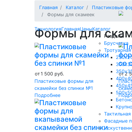
Главная
Каталог
Пластиковые фо
Формы для скамеек
Технология
Формы для ска
Главная
Цены
Каталог
Разделы
Брусчатка
Тротуарная
250х2
300х3
350х3
от
1 500
руб.
от
2 
400х4
Пластиковые формы для
Плас
450х4
скамейки без спинки №1
скам
500х5
Подробнее
Подр
Бетон
Крупн
Тактильная
Фасадные п
Искуственн