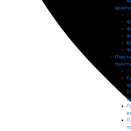
м
архит
П
Ф
Ф
Ф
В
Ф
Пласт
прост
П
П
н
П
в
П
в
П
п