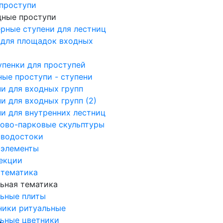
проступи
дные проступи
рные ступени для лестниц
 для площадок входных
пенки для проступей
ые проступи - ступени
и для входных групп
и для входных групп (2)
и для внутренних лестниц
дово-парковые скульптуры
 водостоки
 элементы
екции
 тематика
ьная тематика
льные плиты
ники ритуальные
ьные цветники