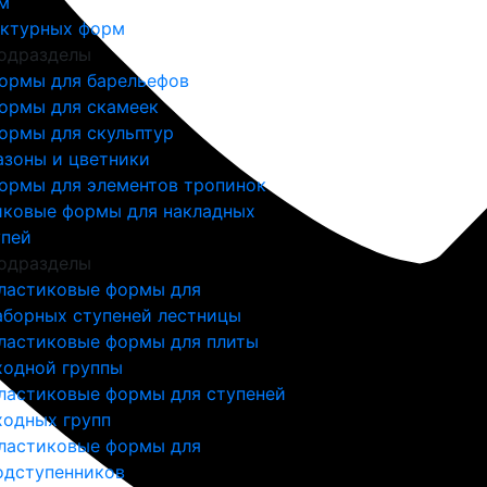
м
ектурных форм
одразделы
ормы для барельефов
ормы для скамеек
ормы для скульптур
азоны и цветники
ормы для элементов тропинок
иковые формы для накладных
упей
одразделы
ластиковые формы для
аборных ступеней лестницы
ластиковые формы для плиты
ходной группы
ластиковые формы для ступеней
ходных групп
ластиковые формы для
одступенников