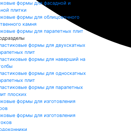
иковые формы для фасадной и
ной плитки
иковые формы для облицовочного
твенного камня
иковые формы для парапетных плит
одразделы
ластиковые формы для двухскатных
арапетных плит
ластиковые формы для наверший на
толбы
ластиковые формы для односкатных
арапетных плит
ластиковые формы для парапетных
лит плоских
иковые формы для изготовления
ров
иковые формы для изготовления
токов
одоконники