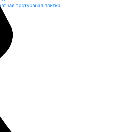
атная тротураная плитка