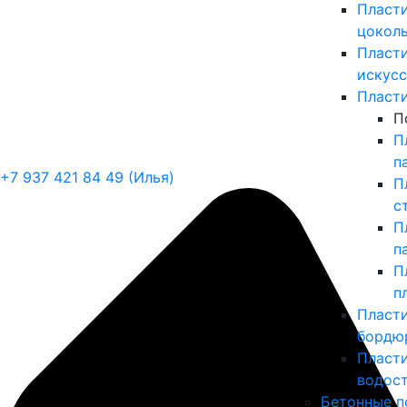
Пласт
цоколь
Пласт
искусс
Пласт
П
П
п
+7 937 421 84 49 (Илья)
П
с
П
п
П
п
Пласт
бордю
Пласт
водос
Бетонные п