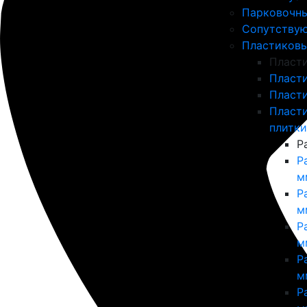
Парковочны
Сопутству
Пластиковы
Пласт
Пласт
Пласт
Пласт
плитки
Р
Р
м
Р
м
Р
м
Р
м
Р