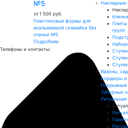
Накладные 
Накла
от
1 500
руб.
Клинке
Пластиковые формы для
Плиты
вкапываемой скамейки без
групп
спинки №5
Подсту
Подробнее
Наборн
Телефоны и контакты:
Ступен
Ступен
Ступен
Вазоны, са
Бордюры и
Накрывные
Заборные с
Ритуальная
Ритуал
Ритуа
Памят
Ритуал