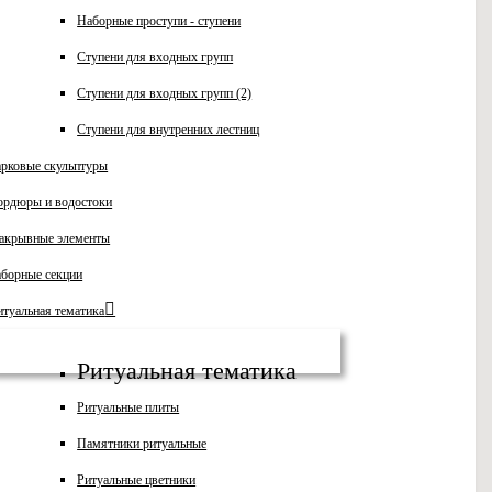
Наборные проступи - ступени
Ступени для входных групп
Ступени для входных групп (2)
Ступени для внутренних лестниц
арковые скульптуры
ордюры и водостоки
акрывные элементы
аборные секции
итуальная тематика
Ритуальная тематика
Ритуальные плиты
Памятники ритуальные
Ритуальные цветники