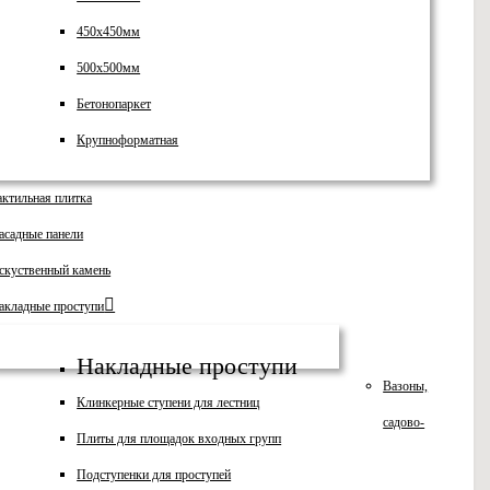
450х450мм
500х500мм
Бетонопаркет
Крупноформатная
актильная плитка
асадные панели
скуственный камень
акладные проступи
Накладные проступи
Вазоны,
Клинкерные ступени для лестниц
садово-
Плиты для площадок входных групп
Подступенки для проступей