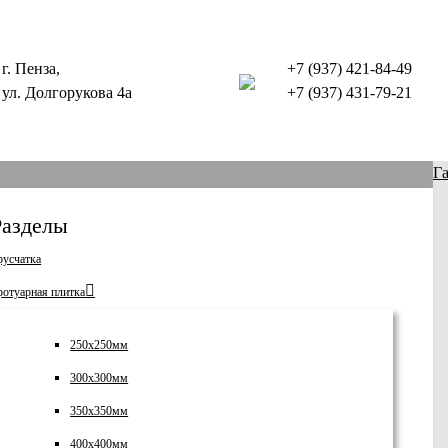
г. Пенза,
+7 (937) 421-84-49
ул. Долгорукова 4а
+7 (937) 431-79-21
Г
Разделы
русчатка
ротуарная плитка
250х250мм
300х300мм
350х350мм
400х400мм