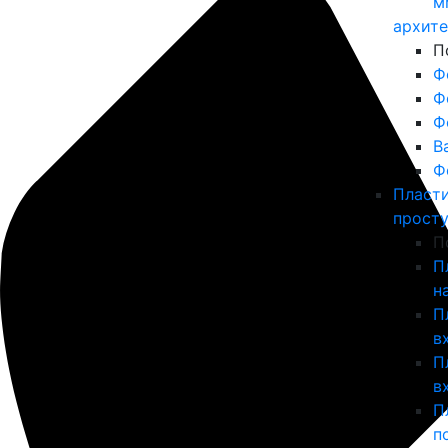
м
архит
П
Ф
Ф
Ф
В
Ф
Пласт
прост
П
П
н
П
в
П
в
П
п