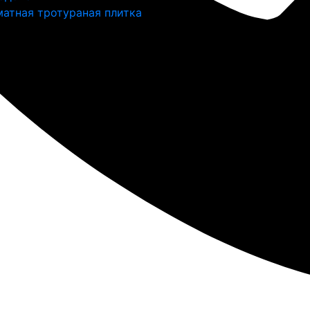
атная тротураная плитка