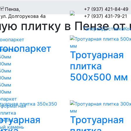
ка
г. Пенза,
+7 (937) 421-84-49
ул. Долгорукова 4а
+7 (937) 431-79-21
ую плитку в Пензе от
Галерея
Доставка
Ко
тонопаркет
 плитка
Тротуарная
50мм
плитка
00мм
50мм
500х500 мм
00мм
50мм
00мм
опаркет
оформатная
 плитка
отуарная
Тротуарная
анели
ый камень
итка
плитка