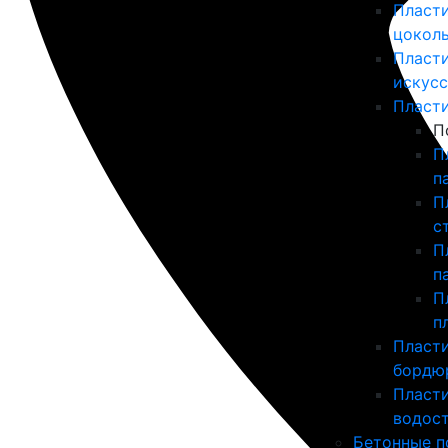
Пласт
цоколь
Пласт
искусс
Пласт
П
П
п
П
с
П
п
П
п
Пласт
бордю
Пласт
водос
Бетонные п