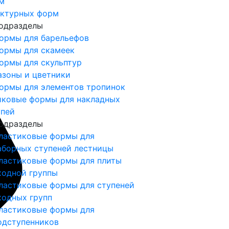
м
ектурных форм
одразделы
ормы для барельефов
ормы для скамеек
ормы для скульптур
азоны и цветники
ормы для элементов тропинок
иковые формы для накладных
упей
одразделы
ластиковые формы для
аборных ступеней лестницы
ластиковые формы для плиты
ходной группы
ластиковые формы для ступеней
ходных групп
ластиковые формы для
одступенников