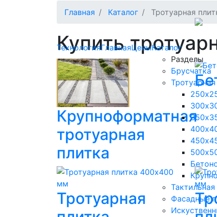
Главная
Каталог
Тротуарная плит
Купить тротуарн
Технология
Главная
Цены
Каталог
Разделы
Брусчатка
Бе
Тротуарная
250х2
300х3
Крупноформатная
350х3
400х4
тротуарная
450х4
плитка
500х5
Бетон
Крупн
Тактильная
Тротуарная
Тр
Фасадные п
Искуственн
плитка
пл