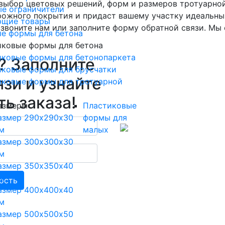
й выбор цветовых решений, форм и размеров тротуарной
е ограничители
ожного покрытия и придаст вашему участку идеальный
ющие товары
озвоните нам или заполните форму обратной связи. Мы
е формы для бетона
иковые формы для бетона
иковые формы для бетонопаркета
? Заполните
иковые формы для брусчатки
зи и узнайте
иковые формы для тротуарной
ь заказа!
азмеры
Пластиковые
азмер 290х290х30
формы для
м
малых
азмер 300х300х30
м
азмер 350х350х40
м
ость
азмер 400х400х40
м
азмер 500х500х50