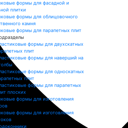
иковые формы для фасадной и
ной плитки
иковые формы для облицовочного
твенного камня
иковые формы для парапетных плит
одразделы
ластиковые формы для двухскатных
арапетных плит
ластиковые формы для наверший на
толбы
ластиковые формы для односкатных
арапетных плит
ластиковые формы для парапетных
лит плоских
иковые формы для изготовления
ров
иковые формы для изготовления
токов
одоконники