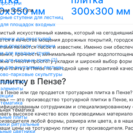
проступи
0х350 мм
300х300 мм
дные проступи
рные ступени для лестниц
 для площадок входных
чистый искусственный камень, который на сегодняшни
пенки для проступей
ется в качестве мощения дорожных покрытий, городск
ые проступи - ступени
нтами являются песок и известняк. Именно они обеспе
и для входных групп
вания, прочность, минимальный процент водопоглощен
и для входных групп (2)
жно отнести простоту укладки и широкий выбор форм 
и для внутренних лестниц
ую плитку в Пензе по выгодной цене с гарантией качес
дово-парковые скульптуры
плитку в Пензе?
 водостоки
 элементы
 в Пензе или где продается тротуарная плитка в Пенз
екции
ень» — это производство тротуарной плитки в Пензе, 
 тематика
лифицированным сотрудникам и специализированному 
ьная тематика
овать высокое качество всех производимых материало
льные плиты
роизводителя любой формы, размера или цвета, а в на
ники ритуальные
наши цены на тротуарную плитку от производителя. Ра
ьные цветники