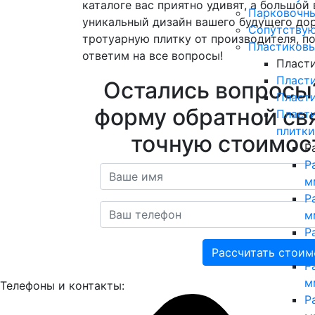
каталоге вас приятно удивят, а большо
Парковочны
уникальный дизайн вашего будущего дор
Сопутству
тротуарную плитку от производителя, п
Пластиковы
ответим на все вопросы!
Пласт
Пласт
Остались вопросы
Пласт
форму обратной свя
Пласт
плитки
точную стоимост
Р
Р
м
Р
м
Р
м
Рассчитать стоим
Р
м
Телефоны и контакты:
Р