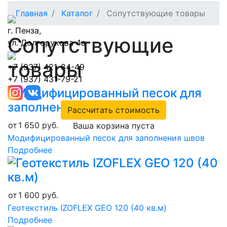
Главная
Каталог
Сопутствующие товары
г. Пенза,
Сопутствующие
ул. Долгорукова 4а
товары
+7 (937) 421-84-49
+7 (937) 431-79-21
Рассчитать стоимость
от
1 650
руб.
Ваша корзина пуста
Модифицированный песок для заполнения швов
Подробнее
от
1 600
руб.
Геотекстиль IZOFLEX GEO 120 (40 кв.м)
Подробнее