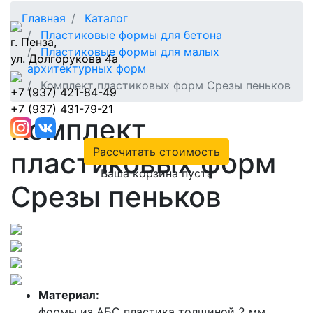
Главная
Каталог
Пластиковые формы для бетона
г. Пенза,
Пластиковые формы для малых
ул. Долгорукова 4а
архитектурных форм
Комплект пластиковых форм Срезы пеньков
+7 (937) 421-84-49
+7 (937) 431-79-21
Комплект
Рассчитать стоимость
пластиковых форм
Ваша корзина пуста
Срезы пеньков
Материал:
формы из АБС пластика толщиной 2 мм