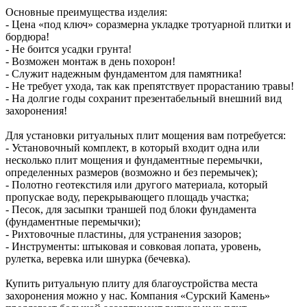
Основные преимущества изделия:
- Цена «под ключ» соразмерна укладке тротуарной плитки и
бордюра!
- Не боится усадки грунта!
- Возможен монтаж в день похорон!
- Служит надежным фундаментом для памятника!
- Не требует ухода, так как препятствует прорастанию травы!
- На долгие годы сохранит презентабельный внешний вид
захоронения!
Для установки ритуальных плит мощения вам потребуется:
- Установочный комплект, в который входит одна или
несколько плит мощения и фундаментные перемычки,
определенных размеров (возможно и без перемычек);
- Полотно геотекстиля или другого материала, который
пропускае воду, перекрывающего площадь участка;
- Песок, для засыпки траншей под блоки фундамента
(фундаментные перемычки);
- Рихтовочные пластины, для устранения зазоров;
- Инструменты: штыковая и совковая лопата, уровень,
рулетка, веревка или шнурка (бечевка).
Купить ритуальную плиту для благоустройства места
захоронения можно у нас. Компания «Сурский Камень»