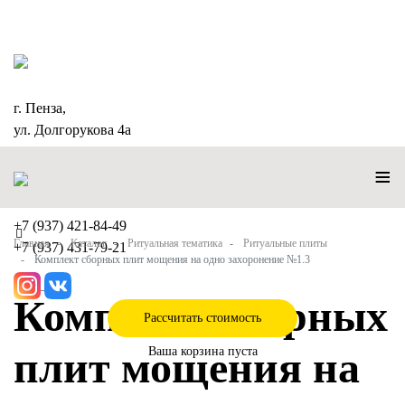
г. Пенза,
ул. Долгорукова 4а
≡
+7 (937) 421-84-49
Главная
Каталог
Ритуальная тематика
Ритуальные плиты
+7 (937) 431-79-21
Комплект сборных плит мощения на одно захоронение №1.3
Комплект сборных
Рассчитать стоимость
плит мощения на
Ваша корзина пуста