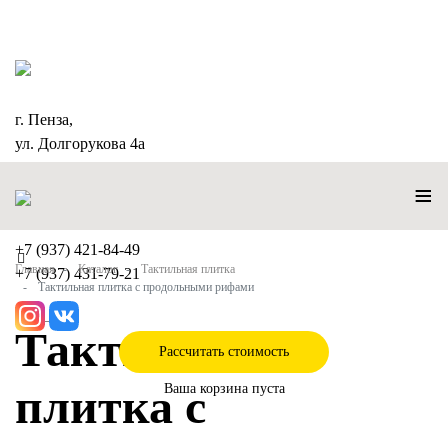
г. Пенза,
ул. Долгорукова 4а
≡
+7 (937) 421-84-49
Главная
Каталог
Тактильная плитка
+7 (937) 431-79-21
Тактильная плитка с продольными рифами
Тактильная
Рассчитать стоимость
плитка с
Ваша корзина пуста