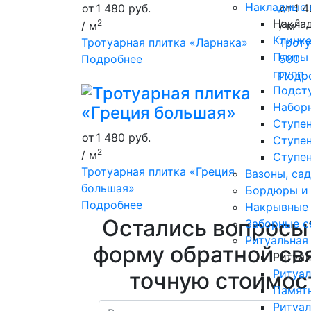
Накладные 
от
1 480
руб.
от
1 
Накла
2
2
/ м
/ м
Клинке
Тротуарная плитка «Ларнака»
Троту
Плиты
Подробнее
500
групп
Подр
Подсту
Наборн
Ступен
от
1 480
руб.
Ступен
2
/ м
Ступен
Тротуарная плитка «Греция
Вазоны, са
большая»
Бордюры и
Подробнее
Накрывные
Остались вопросы
Заборные с
Ритуальная
форму обратной свя
Ритуал
Ритуа
точную стоимост
Памят
Ритуал