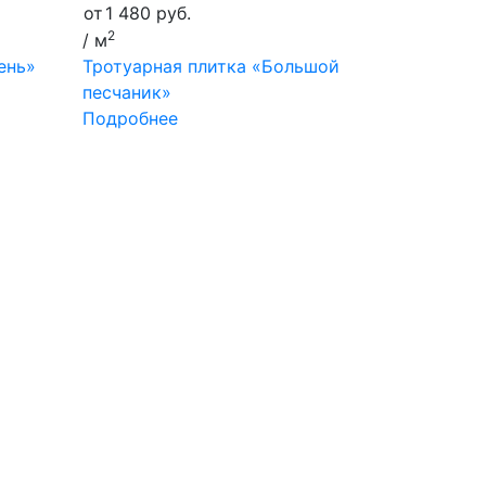
от
1 480
руб.
2
/ м
ень»
Тротуарная плитка «Большой
песчаник»
Подробнее