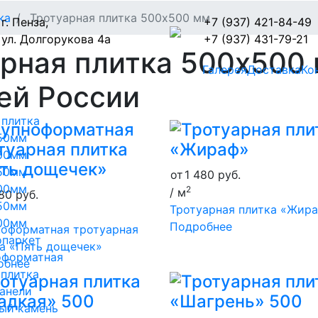
ка
Тротуарная плитка 500х500 мм
г. Пенза,
+7 (937) 421-84-49
ул. Долгорукова 4а
+7 (937) 431-79-21
рная плитка 500х500 
Галерея
Доставка
Ко
ей России
 плитка
50мм
00мм
50мм
от
1 480
руб.
00мм
2
/ м
480
руб.
50мм
Тротуарная плитка «Жир
00мм
Подробнее
ноформатная тротуарная
опаркет
а «Пять дощечек»
оформатная
обнее
 плитка
анели
ый камень