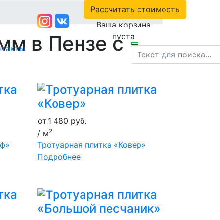
Рассчитать стоимость
Ваша корзина
мм в Пензе с
пуста
нтакты
от
1 480
руб.
2
/ м
аф»
Тротуарная плитка «Ковер»
Подробнее