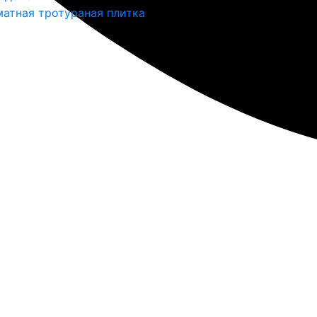
атная тротураная плитка