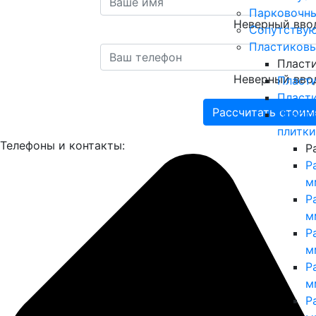
Парковочны
Неверный вво
Сопутству
Пластиковы
Пласт
Неверный вво
Пласт
Пласт
Рассчитать стоим
Пласт
плитки
Телефоны и контакты:
Р
Р
м
Р
м
Р
м
Р
м
Р