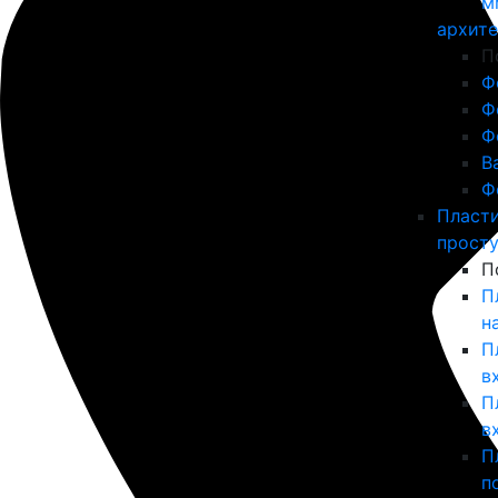
м
архит
П
Ф
Ф
Ф
В
Ф
Пласт
прост
П
П
н
П
в
П
в
П
п