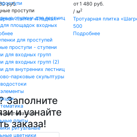
проступи
480
руб.
от
1 480
руб.
дные проступи
2
/ м
рные ступени для лестниц
арная плитка «Гладкая»
Тротуарная плитка «Шагр
 для площадок входных
500
обнее
Подробнее
пенки для проступей
ые проступи - ступени
и для входных групп
и для входных групп (2)
и для внутренних лестниц
дово-парковые скульптуры
 водостоки
 элементы
? Заполните
екции
 тематика
зи и узнайте
ьная тематика
льные плиты
ь заказа!
ники ритуальные
ьные цветники