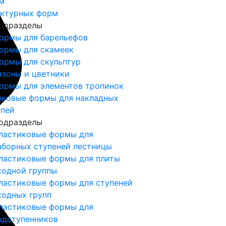
м
ектурных форм
одразделы
ормы для барельефов
ормы для скамеек
ормы для скульптур
азоны и цветники
ормы для элементов тропинок
иковые формы для накладных
упей
одразделы
ластиковые формы для
аборных ступеней лестницы
ластиковые формы для плиты
ходной группы
ластиковые формы для ступеней
ходных групп
ластиковые формы для
одступенников