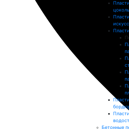
Пласт
цоколь
Пласт
искусс
Пласт
П
П
п
П
с
П
п
П
п
Пласт
бордю
Пласт
водос
Бетонные п