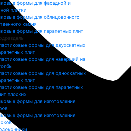
иковые формы для фасадной и
ной плитки
иковые формы для облицовочного
твенного камня
иковые формы для парапетных плит
одразделы
ластиковые формы для двухскатных
арапетных плит
ластиковые формы для наверший на
толбы
ластиковые формы для односкатных
арапетных плит
ластиковые формы для парапетных
лит плоских
иковые формы для изготовления
ров
иковые формы для изготовления
токов
одоконники