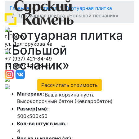
Главная
Каталог
Тротуарная плитка
Тротуарная плитка «Большой песчаник»
Тротуарная плитка
г. Пенза,
ул. Долгорукова 4а
«Большой
+7 (937) 421-84-49
песчаник»
+7 (937) 431-79-21
Рассчитать стоимость
Материал:
Ваша корзина пуста
Высокопрочный бетон (Кевларобетон)
Размер(мм):
500х500х50
Кол-во штук в м.кв.:
4
Вес кв.м изделия (кг):