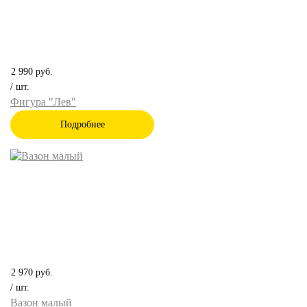
2 990
руб.
/ шт.
Фигура "Лев"
Подробнее
2 970
руб.
/ шт.
Вазон малый