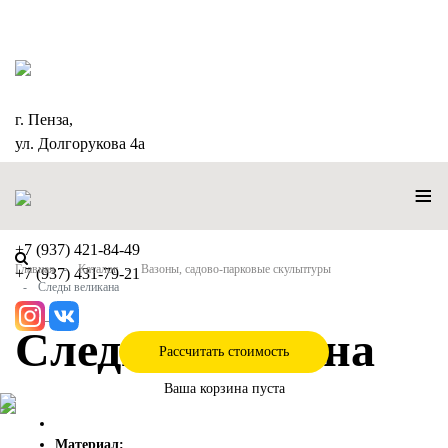
г. Пенза,
ул. Долгорукова 4а
≡
+7 (937) 421-84-49
Главная
Каталог
Вазоны, садово-парковые скульптуры
+7 (937) 431-79-21
Следы великана
Следы великана
Рассчитать стоимость
Ваша корзина пуста
Материал: