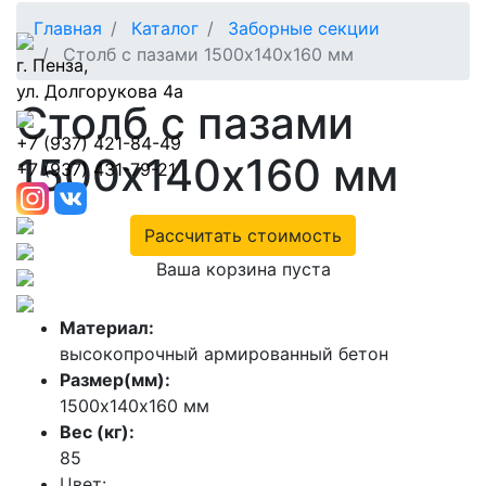
Главная
Каталог
Заборные секции
Столб с пазами 1500х140х160 мм
г. Пенза,
ул. Долгорукова 4а
Столб с пазами
+7 (937) 421-84-49
1500х140х160 мм
+7 (937) 431-79-21
Рассчитать стоимость
Ваша корзина пуста
Материал:
высокопрочный армированный бетон
Размер(мм):
1500х140х160 мм
Вес (кг):
85
Цвет: