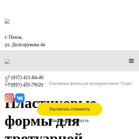
г. Пенза,
ул. Долгорукова 4а
≡
+7 (937) 421-84-49
Главная
Все товары
Пластиковые формы для тротуарной плитки "Тетрис"
+7 (937) 431-79-21
Пластиковые
Рассчитать стоимость
формы для
Ваша корзина пуста
тротуарной