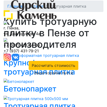
Главная
Каталог
Тротуарная плитка
Купить тротуарную
г. Пенза,
плитку в Пензе от
ул. Долгорукова 4а
производителя
+7 (937) 421-84-49
+7 (937) 431-79-21
Крупноформатная
Рассчитать стоимость
тротуарная плитка
Ваша корзина пуста
Бетонопаркет
Тротуарная плитка